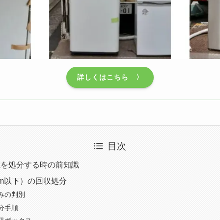
詳しくはこちら 〉
目次
電を処分する時の前知識
cm以下）の回収処分
みの判別
分手順