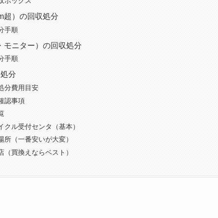
収ボックス
cm超）の回収処分
分手順
・モニター）の回収処分
分手順
収処分
処分費用目安
確認事項
覧
イクル受付センタ（基本）
場所（一番安いが大変）
店（買換えならベスト）