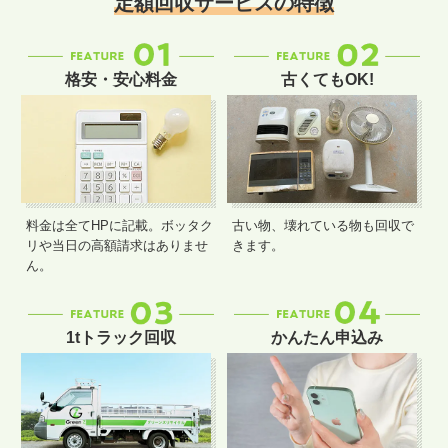
定額回収サービスの特徴
格安・安心料金
古くてもOK!
料金は全てHPに記載。ボッタク
古い物、壊れている物も回収で
リや当日の高額請求はありませ
きます。
ん。
1tトラック回収
かんたん申込み