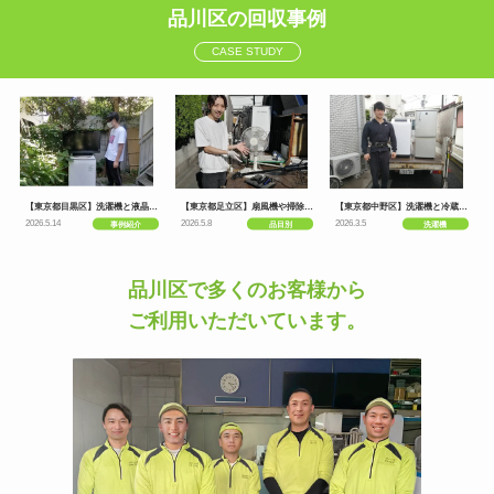
品川区の回収事例
CASE STUDY
【東京都目黒区】洗濯機と液晶テ
【東京都足立区】扇風機や掃除機
【東京都中野区】洗濯機と冷蔵庫
レビの不用品回収事例0531
の不用品回収事例0530
の不用品回収事例0529
2026.5.14
2026.5.8
2026.3.5
事例紹介
品目別
洗濯機
品川区で多くのお客様から
ご利用いただいています。