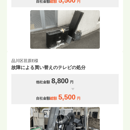
5,500
自社金額
総額
円
品川区荏原E様
故障による買い替えのテレビの処分
8,800
他社金額
円
5,500
自社金額
総額
円