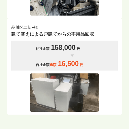
品川区二葉F様
建て替えによる戸建てからの不用品回収
158,000
他社金額
円
16,500
自社金額
総額
円