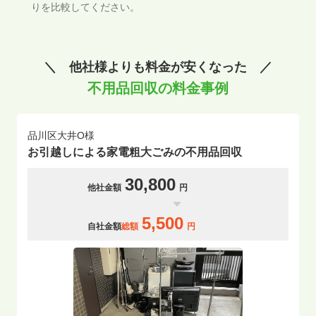
りを比較してください。
＼ 他社様よりも料金が安くなった ／
不用品回収の料金事例
品川区大井O様
お引越しによる家電粗大ごみの不用品回収
30,800
他社金額
円
5,500
自社金額
総額
円