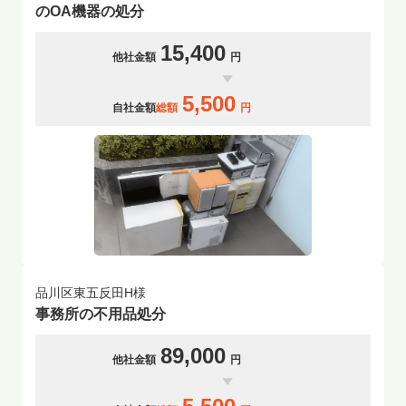
のOA機器の処分
15,400
他社金額
円
5,500
自社金額
総額
円
品川区東五反田H様
事務所の不用品処分
89,000
他社金額
円