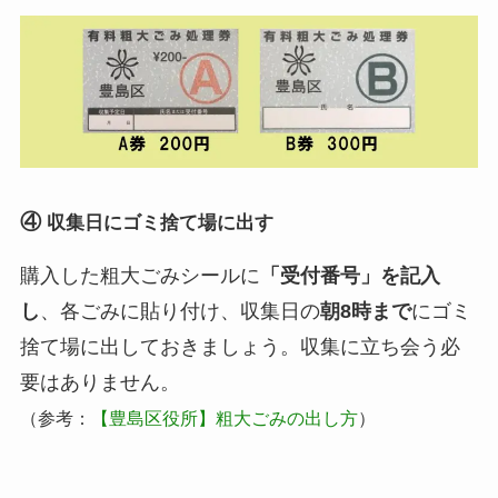
２９番～３３
番
東池袋
１丁目１２
第2・4土
番・１３番・
２２番～２８
番
④
収集日にゴミ捨て場に出す
東池袋
１丁目３４番
第2・4水
～５０番
購入した粗大ごみシールに
「受付番号」を記入
東池袋
2丁目1番～48
第1・3火
し
、各ごみに貼り付け、収集日の
朝8時まで
にゴミ
番・49番6号
捨て場に出しておきましょう。収集に立ち会う必
付近・53番9
要はありません。
号
（参考：
【豊島区役所】粗大ごみの出し方
）
東池袋
2丁目49番～
第1・3火
63番（４９番