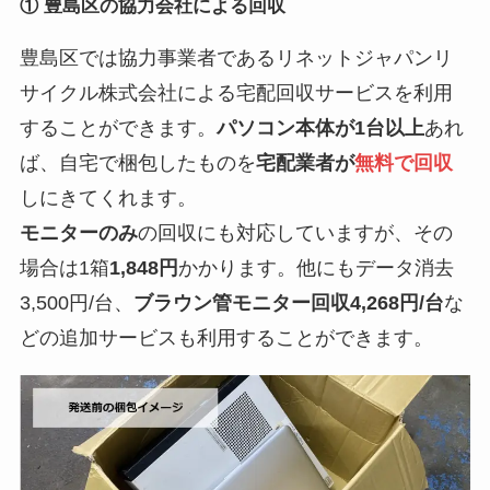
～３７番
① 豊島区の協力会社による回収
南大塚
３丁目３８番
第1・3土
豊島区では協力事業者であるリネットジャパンリ
～５５番
サイクル株式会社による宅配回収サービスを利用
することができます。
パソコン本体が1台以上
あれ
南長崎
１～３丁目
第2・4木
ば、自宅で梱包したものを
宅配業者が
無料で回収
南長崎
４～６丁目
第1・3木
しにきてくれます。
目白
１～５丁目
第2・4木
モニターのみ
の回収にも対応していますが、その
場合は1箱
1,848円
かかります。他にもデータ消去
豊島区公式サイト 収集曜日一覧
3,500円/台、
ブラウン管モニター回収4,268円/台
な
どの追加サービスも利用することができます。