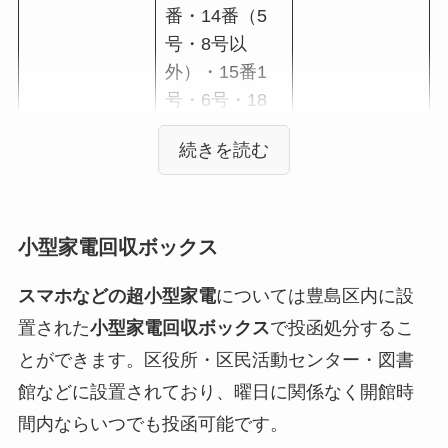
番・14番（5
号・8号以
外）・15番1
号・6号・18
番・19番（要
町通り沿い）
池袋
2丁目14番5
第1・3金
号・8号・15
小型家電回収ボックス
番2号～３号・
16番・17番・
スマホなどの超小型家電
については豊島区内に設
19番（要町通
置された
小型家電回収ボックス
で投函処分するこ
り沿い以
とができます。区役所・区民活動センター・図書
外）・20番～
館などに設置されており、曜日に関係なく開館時
38番・39番～
間内ならいつでも投函可能です。
40番（トキワ