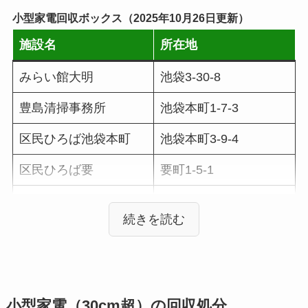
通り沿い以
小型家電回収ボックス（2025年10月26日更新）
外）・42番・
44番～45番
施設名
所在地
（トキワ通り
みらい館大明
池袋3-30-8
沿い以外）・
46番・47番～
豊島清掃事務所
池袋本町1-7-3
78番
区民ひろば池袋本町
池袋本町3-9-4
池袋
2丁目39番～
第1・3金
41番・43番～
区民ひろば要
要町1-5-1
45番（すべて
区民ひろば千早
要町3-7-10
トキワ通り沿
い）
区民ひろば豊成
上池袋1-28-7
池袋
３丁目
第2・4金
豊島リサイクルセンタ
北大塚3-29-11
ー
池袋本町
１～４丁目
第1・3金
小型家電（30cm超）の回収処分