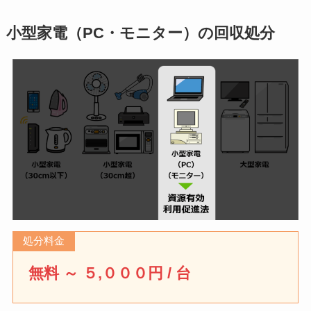
6号付近・５３
番9号は除く）
小型家電（PC・モニター）の回収処分
東池袋
３丁目１番・
第1・3火
１６番～２３
番
東池袋
３丁目２番～
第2・4火
１５番
東池袋
４・５丁目
第1・3火
南池袋
１丁目１番～
第2・4金
１６番
処分料金
南池袋
１丁目１７番
第1・3木
無料 ～ ５,０００円 / 台
～２９番