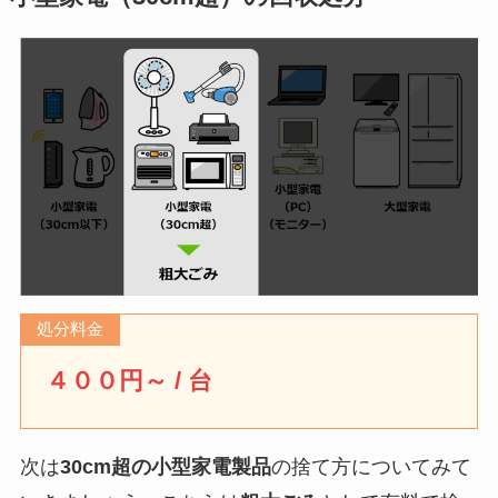
駒込地域文化創造館
駒込2-2-2
要町
１丁目１番～
第1・3月
８番
区民ひろば仰高
駒込4-12-3
要町
１丁目９番～
第2・4月
区民ひろば清和第一
巣鴨3-15-20
４９番
巣鴨地域文化創造館
巣鴨4-15-11
要町
２丁目１番～
第1・3月
区民ひろば高南第一
高田2-11-2
１４番
区民ひろば高南第二
高田3-38-7
要町
２丁目１５番
第2・4月
～３６番
区民ひろば長崎
長崎2-27-18
処分料金
要町
３丁目１番～
第1・3月
区民ひろばさくら第二
長崎6-37-11
３０番
４００円～ / 台
としま産業振興プラザ
西池袋2-37-4
要町
３丁目３１番
第2・4月
IKE・Biz
～５９番
次は
30cm超の小型家電製品
の捨て方についてみて
区民ひろば西巣鴨第一
西巣鴨2-35-3