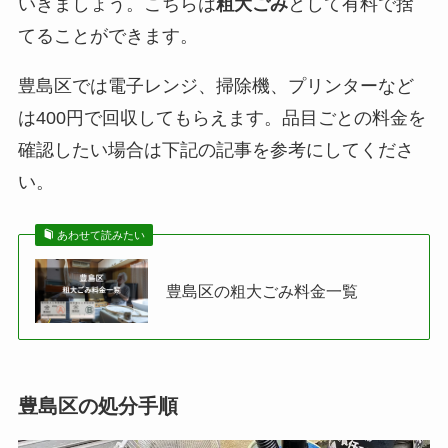
いきましょう。こちらは
粗大ごみ
として有料で捨
上池袋
１～４丁目
第2・4水
てることができます。
豊島区役所（本庁舎）
南池袋2-45-1
北大塚
１丁目１番～
第1・3土
1階
１０番・１５
豊島区では電子レンジ、掃除機、プリンターなど
番（１６号～
区民ひろば南池袋
南池袋3-5-12
は400円で回収してもらえます。品目ごとの料金を
２１号）・３
確認したい場合は下記の記事を参考にしてくださ
南大塚地域文化創造館
南大塚2-36-1
４番（１４～
い。
２０号）
区民ひろば富士見台
南長崎1-6-1
北大塚
１丁目１１番
第1・3水
あわせて読みたい
区民ひろば目白
目白2-20-26
～３３番・１
豊島区の小型家電ボックス設置場所
豊島区の粗大ごみ料金一覧
５番（１号～
１５号）・３
４番（１～１
３号）
豊島区の処分手順
北大塚
２丁目
第1・3水