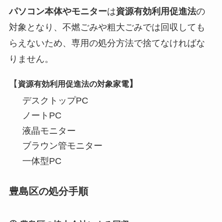
南池袋
2丁目1番～21
第1・3火
パソコン本体やモニター
は
資源有効利用促進法
の
番・２４番１
対象となり、不燃ごみや粗大ごみでは回収しても
号・28番～49
番
らえないため、専用の処分方法で捨てなければな
りません。
南池袋
２丁目２２番
第1・3木
～２７番（２
【
】
資源有効利用促進法の対象家電
４番１号は除
デスクトップPC
く）
ノートPC
南池袋
３・４丁目
第2・4火
液晶モニター
ブラウン管モニター
南大塚
１・２丁目
第1・3土
一体型PC
南大塚
３丁目１番～
第1・3土
２４番
豊島区の処分手順
南大塚
３丁目２５番
第1・3火