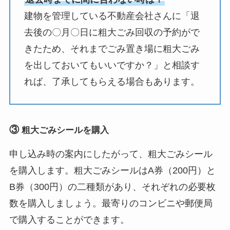
建物を管理している不動産会社さんに「退
西池袋
5丁目2番・3
第2・4金
番・4番（要町
去後の〇月〇日に粗大ごみ回収の予約がで
通り沿い以
きたため、それまでごみ置き場に粗大ごみ
外）・5番・8
を出しておいてもいいですか？」と相談す
番（要町通り
れば、了承してもらえる場合もあります。
沿い以外）・9
番～28番
西巣鴨
１～４丁目
第1・3水
③
粗大ごみシールを購入
東池袋
１丁目１番～
第1・3水
申し込み時の案内にしたがって、粗大ごみシール
７番
を購入します。粗大ごみシールはA券（200円）と
B券（300円）の二種類があり、それぞれの必要枚
東池袋
１丁目８番～
第1・3土
１１番・１４
数を購入しましょう。最寄りのコンビニや郵便局
番～２１番・
で購入することができます。