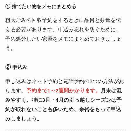
千早
１～４丁目
第1・3月
① 捨てたい物をメモにまとめる
長崎
１～５丁目
第1・3木
粗大ごみの回収予約をするときに品目と数量を伝
長崎
６丁目
第1・3月
える必要があります。申込み忘れを防ぐために、
予め処分したい家電をメモにまとめておきましょ
西池袋
１丁目１番～
第2・4木
う。
１７番
西池袋
１丁目１８番
第1・3月
②
申込み
～２０番・２
６番～３０
申し込みはネット予約と電話予約の2つの方法があ
番・４３番・
ります。
予約まで1～2週間かかります。
月末は混
４４番
みやすく、特に3月・4月の引っ越しシーズンは予
西池袋
１丁目２１番
第2・4月
約が取れないことも多いため、余裕をもって申込
～２５番・３
みしましょう。
１番～４２番