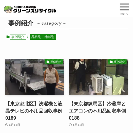
menu
事例紹介
– category –
事例紹介
品目別
地域別
事例紹介
事例紹介
【東京都北区】洗濯機と液
【東京都練馬区】冷蔵庫と
晶テレビの不用品回収事例
エアコンの不用品回収事例
0189
0188
4月11日
4月11日