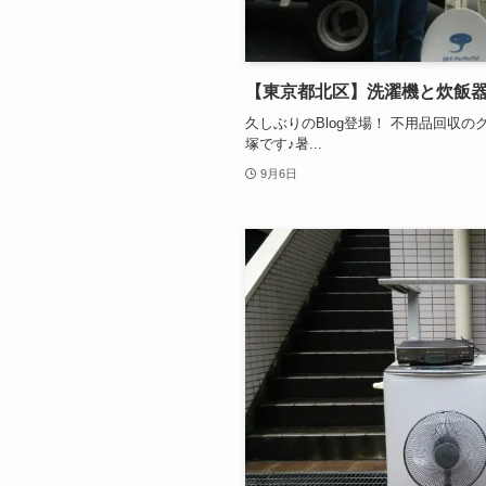
【東京都北区】洗濯機と炊飯器
久しぶりのBlog登場！ 不用品回収
塚です♪暑...
9月6日