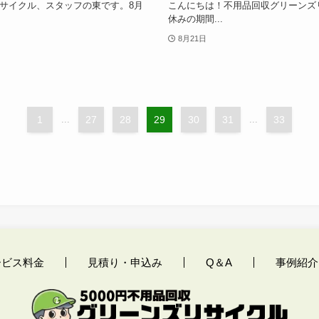
サイクル、スタッフの東です。8月
こんにちは！不用品回収グリーンズ
休みの期間...
8月21日
1
...
27
28
29
30
31
...
33
ービス料金
見積り・申込み
Q＆A
事例紹介